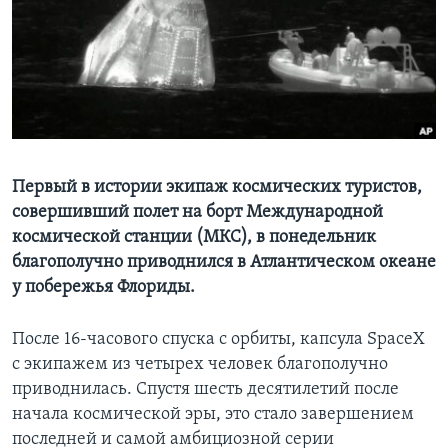
Learning English
СОЦИАЛЬНЫЕ СЕТИ
Языки
Первый в истории экипаж космических туристов,
совершивший полет на борт Международной
космической станции (МКС), в понедельник
благополучно приводнился в Атлантическом океане
у побережья Флориды.
После 16-часового спуска с орбиты, капсула SpaceX
с экипажем из четырех человек благополучно
приводнилась. Спустя шесть десятилетий после
начала космической эры, это стало завершением
последней и самой амбициозной серии