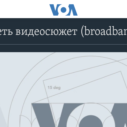
ть видеосюжет (broadba
No media source currently avail