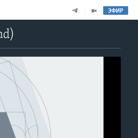
ЭФИР
nd)
able