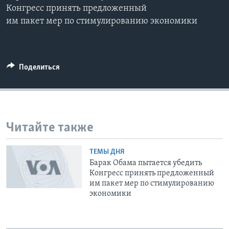
Конгресс принять предложенный
Learning English
им пакет мер по стимулированию экономики
СОЦИАЛЬНЫЕ СЕТИ
Поделиться
Языки
Читайте также
ТЕМЫ ДНЯ
Барак Обама пытается убедить
Конгресс принять предложенный
им пакет мер по стимулированию
экономики