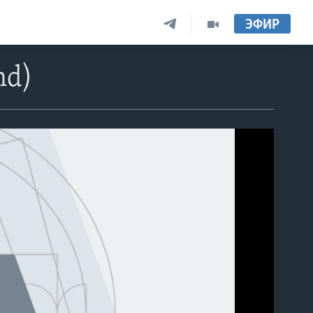
ЭФИР
nd)
able