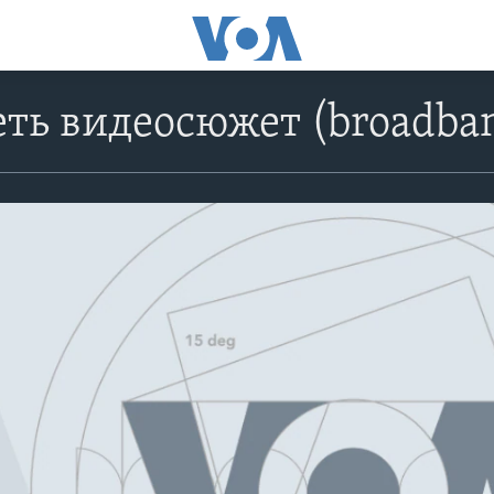
ть видеосюжет (broadba
No media source currently avail