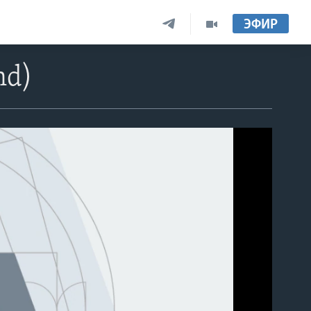
ЭФИР
nd)
able