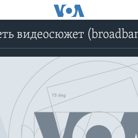
ть видеосюжет (broadba
No media source currently avail