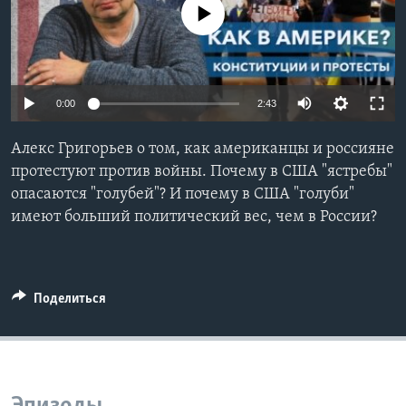
No media source currently available
Learning English
СОЦИАЛЬНЫЕ СЕТИ
0:00
2:43
Алекс Григорьев о том, как американцы и россияне
Языки
протестуют против войны. Почему в США "ястребы"
опасаются "голубей"? И почему в США "голуби"
имеют больший политический вес, чем в России?
Поделиться