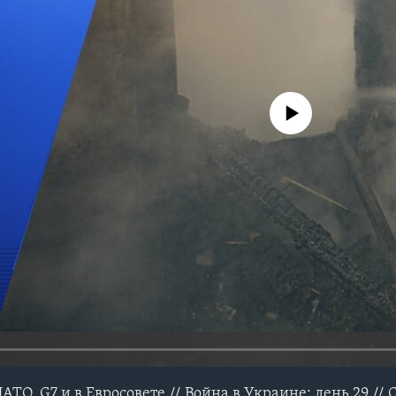
No media source currently avail
ТО, G7 и в Евросовете // Война в Украине: день 29 //