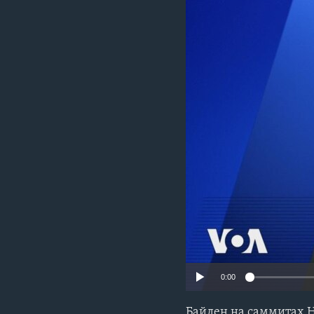
0:00
Байден на саммитах НА