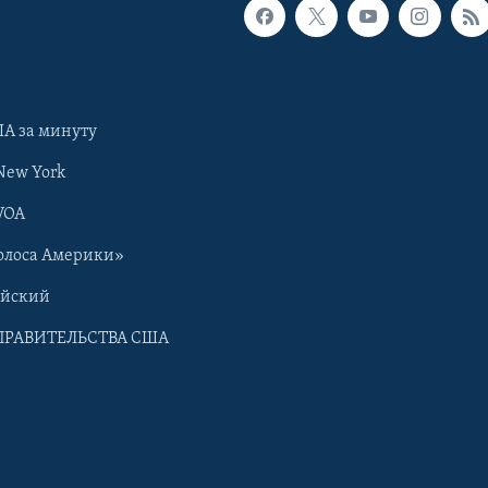
А за минуту
New York
VOA
олоса Америки»
ийский
ПРАВИТЕЛЬСТВА США