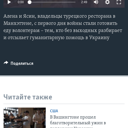
0:00
2:49
Learning English
Алена и Ясин, владельцы турецкого ресторана в
Манхэттене, с первого дня войны стали готовить
СОЦИАЛЬНЫЕ СЕТИ
еду волонтерам – тем, кто без выходных разбирает
и отсылает гуманитарную помощь в Украину
Языки
Поделиться
Читайте также
США
В Вашингтоне прошел
благотворительный ужин в