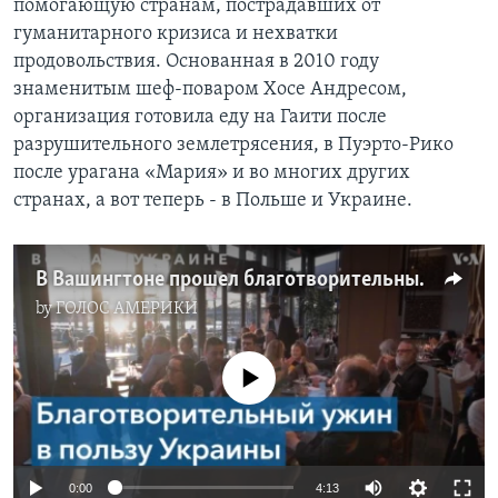
помогающую странам, пострадавших от
гуманитарного кризиса и нехватки
продовольствия. Основанная в 2010 году
знаменитым шеф-поваром Хосе Андресом,
организация готовила еду на Гаити после
разрушительного землетрясения, в Пуэрто-Рико
после урагана «Мария» и во многих других
странах, а вот теперь - в Польше и Украине.
В Вашингтоне прошел благотворительный ужин в поддержку Украины
by
ГОЛОС АМЕРИКИ
No media source currently available
0:00
4:13