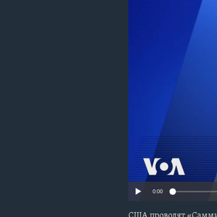
0:00
США проводят «Саммит