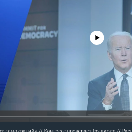
No media source currently avail
 демократий» // Конгресс проверяет Instagram // Ра