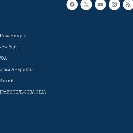
А за минуту
New York
VOA
олоса Америки»
ийский
ПРАВИТЕЛЬСТВА США