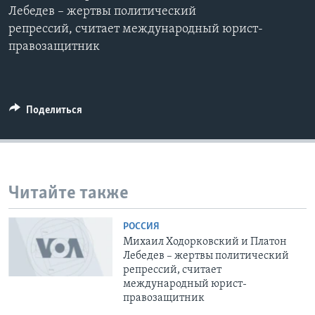
Лебедев – жертвы политический
Learning English
репрессий, считает международный юрист-
правозащитник
СОЦИАЛЬНЫЕ СЕТИ
Поделиться
Языки
Читайте также
РОССИЯ
Михаил Ходорковский и Платон
Лебедев – жертвы политический
репрессий, считает
международный юрист-
правозащитник