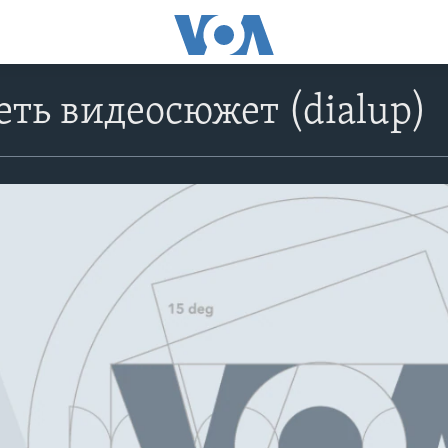
ть видеосюжет (dialup)
No media source currently avail