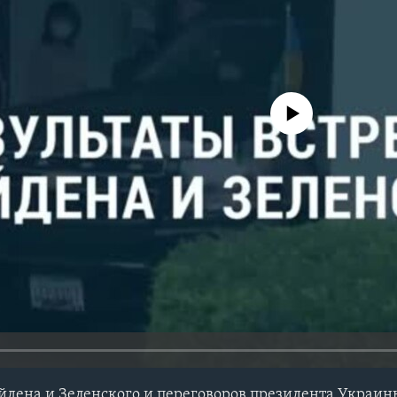
No media source currently avail
айдена и Зеленского и переговоров президента Украин