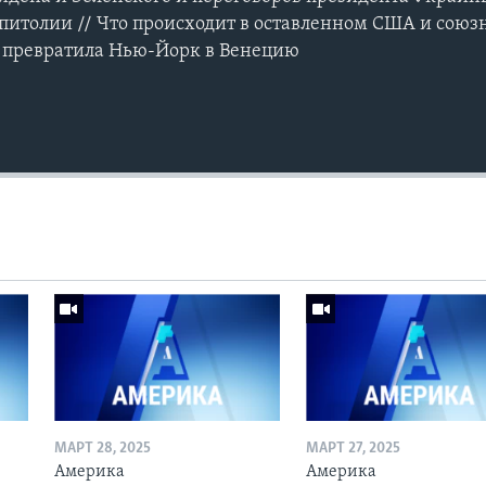
питолии // Что происходит в оставленном США и сою
» превратила Нью-Йорк в Венецию
МАРТ 28, 2025
МАРТ 27, 2025
Америка
Америка