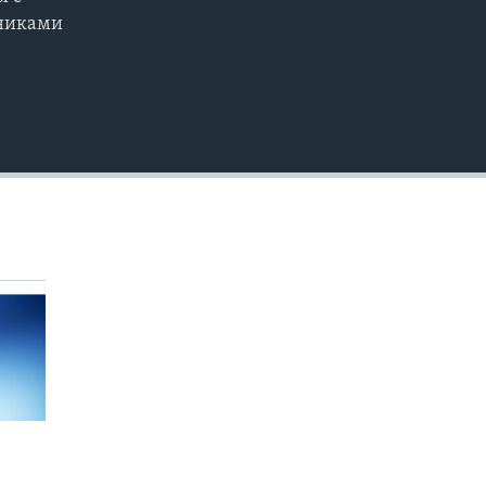
EMBED
зниками