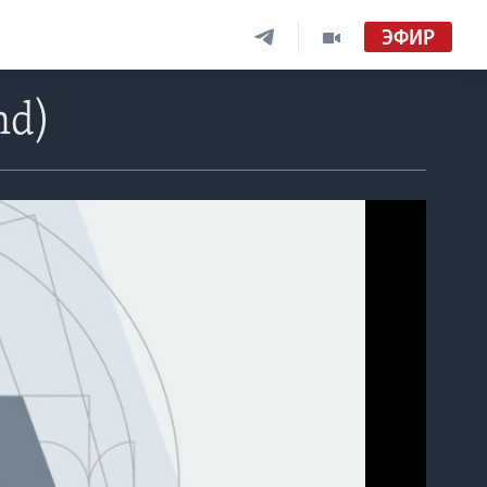
ЭФИР
nd)
able