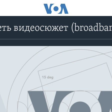
ть видеосюжет (broadba
No media source currently avail