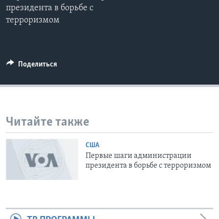
президента в борьбе с
Learning English
терроризмом
СОЦИАЛЬНЫЕ СЕТИ
Поделиться
Языки
Читайте также
США
Первые шаги администрации
президента в борьбе с терроризмом