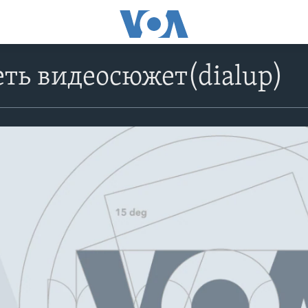
ть видеосюжет(dialup)
No media source currently avail