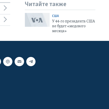
Читайте также
США
У 44-го президента США
не будет «медового
месяца»