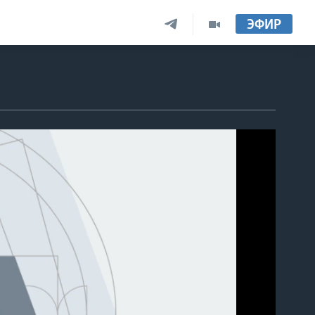
ЭФИР
able