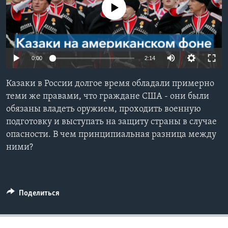
No media source currently available
Learning English
СОЦИАЛЬНЫЕ СЕТИ
0:00
2:14
Казаки в России долгое время обладали примерно
Языки
теми же правами, что граждане США - они были
обязаны владеть оружием, проходить военную
подготовку и выступать на защиту страны в случае
опасности. В чем принципиальная разница между
ними?
Поделиться