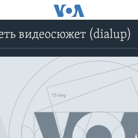
ть видеосюжет (dialup)
No media source currently avail