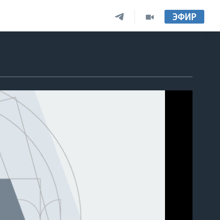
ЭФИР
able