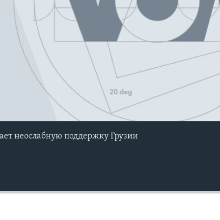
ает неослабную поддержку Грузии