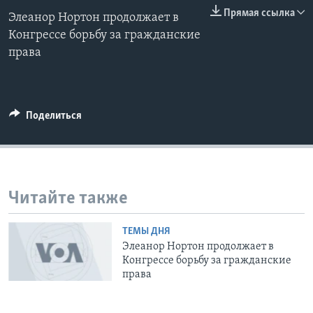
0:00
0:00:00
Прямая ссылка
Элеанор Нортон продолжает в
EMBED
Learning English
Конгрессе борьбу за гражданские
права
СОЦИАЛЬНЫЕ СЕТИ
Поделиться
Языки
Читайте также
ТЕМЫ ДНЯ
Элеанор Нортон продолжает в
Конгрессе борьбу за гражданские
права