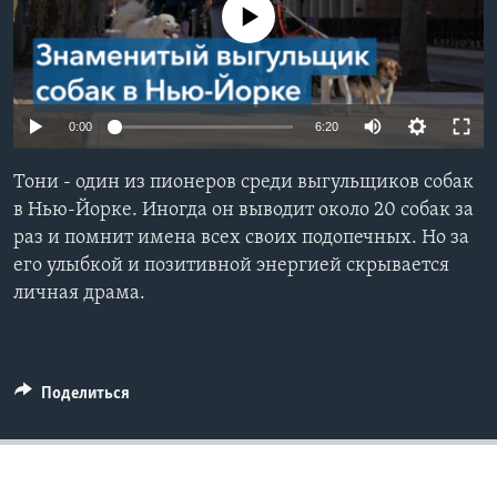
No media source currently available
Learning English
СОЦИАЛЬНЫЕ СЕТИ
0:00
6:20
Тони - один из пионеров среди выгульщиков собак
Языки
в Нью-Йорке. Иногда он выводит около 20 собак за
раз и помнит имена всех своих подопечных. Но за
его улыбкой и позитивной энергией скрывается
личная драма.
Поделиться