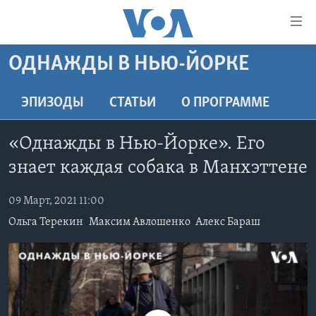
Линки
доступности
Перейти
ОДНАЖДЫ В НЬЮ-ЙОРКЕ
на
ГЛАВНОЕ
основной
ПРОГРАММЫ
ЭПИЗОДЫ
СТАТЬИ
O ПРОГРАММЕ
контент
ПРОЕКТЫ
Перейти
АМЕРИКА
«Однажды в Нью-Йорке». Его
к
ЭКСПЕРТИЗА
НОВОСТИ ЗА МИНУТУ
УЧИМ АНГЛИЙСКИЙ
основной
знает каждая собака в Манхэттене
ИНТЕРВЬЮ
ИТОГИ
НАША АМЕРИКАНСКАЯ ИСТОРИЯ
навигации
Перейти
09 Март, 2021 11:00
ФАКТЫ ПРОТИВ ФЕЙКОВ
ПОЧЕМУ ЭТО ВАЖНО?
А КАК В АМЕРИКЕ?
в
Ольга Терекин
Максим Авлошенко
Алекс Бараш
ЗА СВОБОДУ ПРЕССЫ
ДИСКУССИЯ VOA
АРТЕФАКТЫ
поиск
УЧИМ АНГЛИЙСКИЙ
ДЕТАЛИ
АМЕРИКАНСКИЕ ГОРОДКИ
ВИДЕО
НЬЮ-ЙОРК NEW YORK
ТЕСТЫ
ПОДПИСКА НА НОВОСТИ
АМЕРИКА. БОЛЬШОЕ ПУТЕШЕСТВИЕ