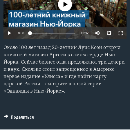
No media source currently available
Learning English
СОЦИАЛЬНЫЕ СЕТИ
0:00
12:32
Около 100 лет назад 20-летний Луис Коэн открыл
Языки
книжный магазин Аргоси в самом сердце Нью-
Йорка. Сейчас бизнес отца продолжают три дочери
и внук. Сколько стоит запрещенное в Америке
первое издание «Улисса» и где найти карту
царской России – смотрите в новой серии
«Однажды в Нью-Йорке».
Поделиться