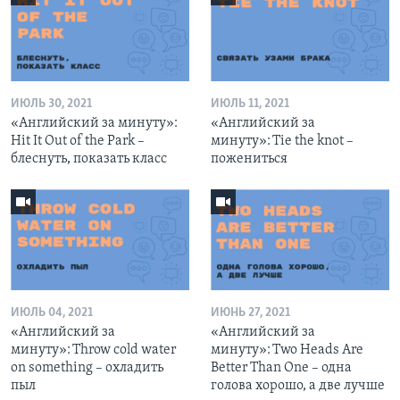
ИЮЛЬ 30, 2021
ИЮЛЬ 11, 2021
«Английский за минуту»:
«Английский за
Hit It Out of the Park –
минуту»: Tie the knot –
блеснуть, показать класс
пожениться
ИЮЛЬ 04, 2021
ИЮНЬ 27, 2021
«Английский за
«Английский за
минуту»: Throw cold water
минуту»: Two Heads Are
on something – охладить
Better Than One – одна
пыл
голова хорошо, а две лучше