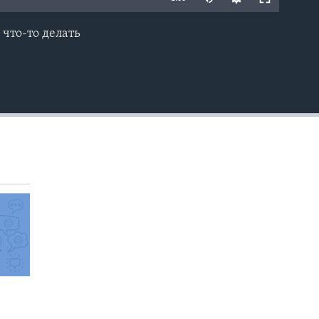
у что-то делать
EMBED