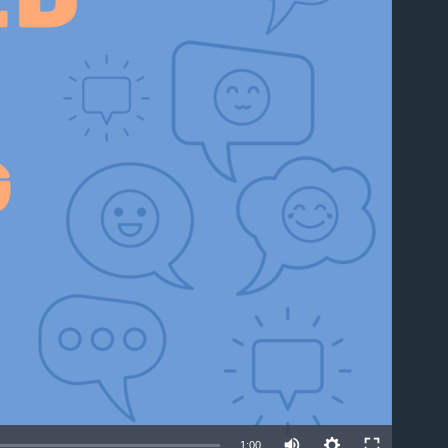
able
1:00