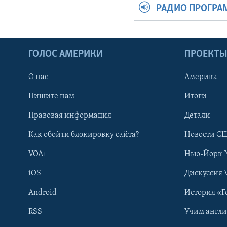
РАДИО ПРОГР
ГОЛОС АМЕРИКИ
ПРОЕКТ
О нас
Америка
Пишите нам
Итоги
Правовая информация
Детали
Как обойти блокировку сайта?
Новости СШ
VOA+
Нью-Йорк 
iOS
Дискуссия 
Android
История «Г
RSS
Учим англ