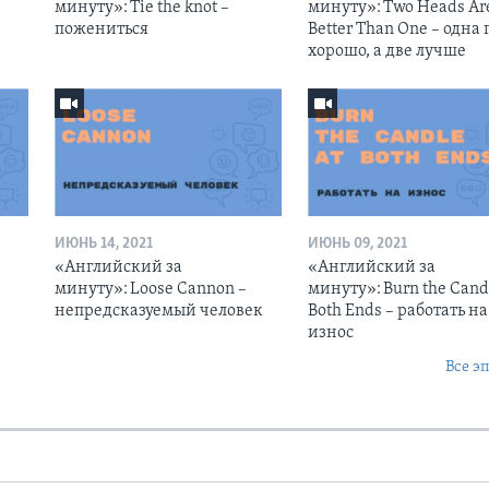
минуту»: Tie the knot –
минуту»: Two Heads Ar
пожениться
Better Than One – одна 
хорошо, а две лучше
ИЮНЬ 14, 2021
ИЮНЬ 09, 2021
«Английский за
«Английский за
–
минуту»: Loose Cannon –
минуту»: Burn the Candl
непредсказуемый человек
Both Ends – работать на
износ
Все э
Ы