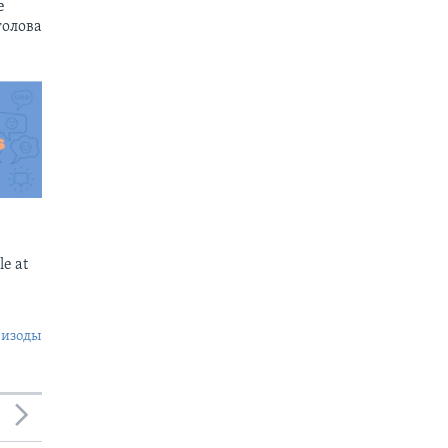
e
голова
e at
пизоды