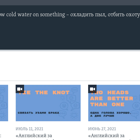
hrow cold water on something – охладить пыл, отбить охот
ИЮЛЬ 11, 2021
ИЮНЬ 27, 2021
:
«Английский за
«Английский за