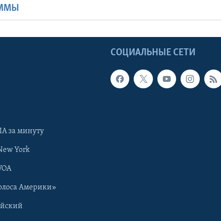
АММЫ
Ы
СОЦИАЛЬНЫЕ СЕТИ
А за минуту
New York
VOA
олоса Америки»
ийский