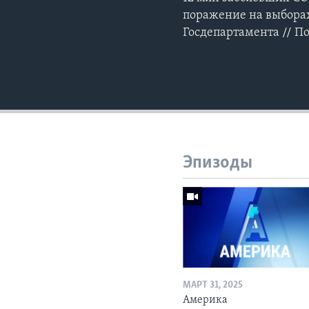
поражение на выборах
Госдепартамента // П
Эпизоды
МАРТ 31, 2025
Америка