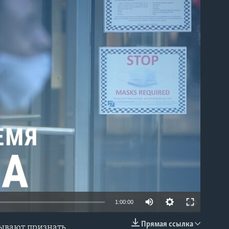
able
1:00:00
Прямая ссылка
зывают признать