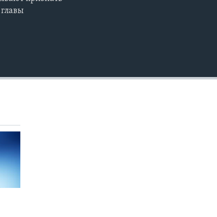
EMBED
 главы