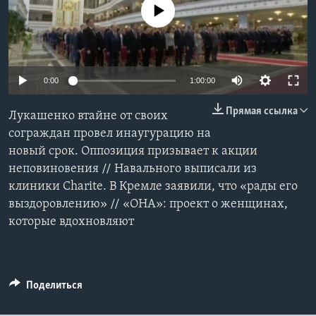
No media source currently available
Learning English
СОЦИАЛЬНЫЕ СЕТИ
0:00
1:00:00
Прямая ссылка
Лукашенко втайне от своих
Языки
сограждан провел инаугурацию на
новый срок. Оппозиция призывает к акции
неповиновения // Навального выписали из
клиники Charite. В Кремле заявили, что «рады его
выздоровлению» // «ОНА»: проект о женщинах,
которые вдохновляют
Поделиться