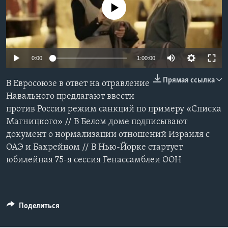
No media source currently available
Learning English
СОЦИАЛЬНЫЕ СЕТИ
0:00
1:00:00
Прямая ссылка
В Евросоюзе в ответ на отравление
Языки
Навального предлагают ввести
против России режим санкций по примеру «Списка
Магницкого» // В Белом доме подписывают
документ о нормализации отношений Израиля с
ОАЭ и Бахрейном // В Нью-Йорке стартует
юбилейная 75-я сессия Генассамблеи ООН
Поделиться