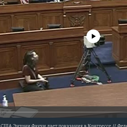
No media source currently avail
США Энтони Фаучи дает показания в Конгрессе // Фе