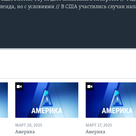
ленда, но с условиями // В США участились случаи нап
МАРТ 28, 2025
МАРТ 27, 2025
Америка
Америка