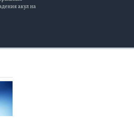
EMBED
адения акул на