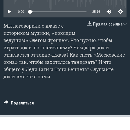
Learning English
0:00
25:16
Прямая ссылка
СОЦИАЛЬНЫЕ СЕТИ
Мы поговорили о джазе с
историком музыки, «поющим
ведущим» Олегом Фришем. Что нужно, чтобы
играть джаз по-настоящему? Чем дарк-джаз
Языки
отличается от техно-джаза? Как спеть «Московские
окна» так, чтобы захотелось танцевать? И что
общего у Леди Гаги и Тони Беннета? Слушайте
джаз вместе с нами
Поделиться