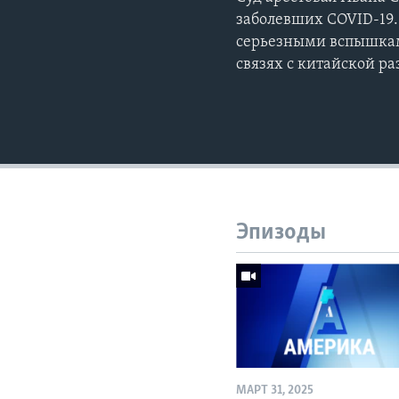
заболевших COVID-19.
серьезными вспышками
связях с китайской р
Эпизоды
МАРТ 31, 2025