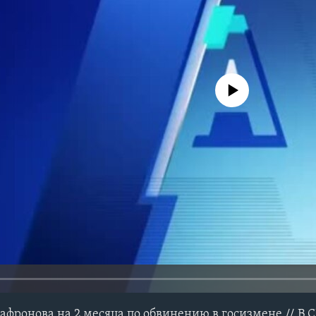
No media source currently avail
Сафронова на 2 месяца по обвинению в госизмене // В 