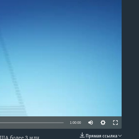
able
1:00:00
Прямая ссылка
США более 3 млн