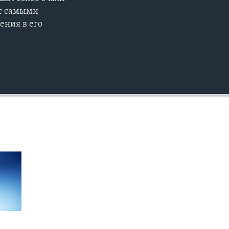
EMBED
 c самыми
ения в его