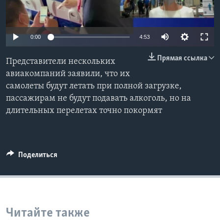
Learning English
0:00
4:53
СОЦИАЛЬНЫЕ СЕТИ
Прямая ссылка
Представители нескольких
авиакомпаний заявили, что их
самолеты будут летать при полной загрузке,
Языки
пассажирам не будут подавать алкоголь, но на
длительных перелетах точно покормят
Поделиться
Читайте также