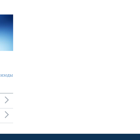
пизоды