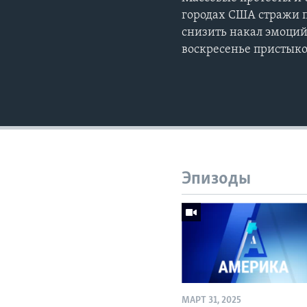
городах США стражи п
снизить накал эмоций 
воскресенье пристык
Эпизоды
МАРТ 31, 2025