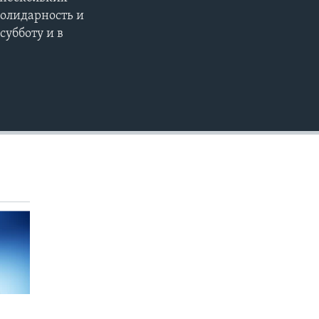
EMBED
солидарность и
субботу и в