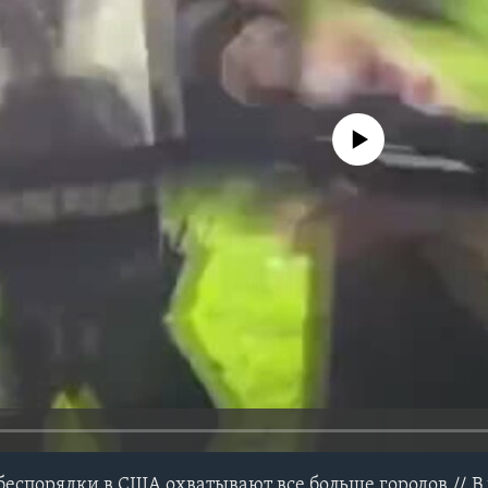
No media source currently avail
беспорядки в США охватывают все больше городов // В