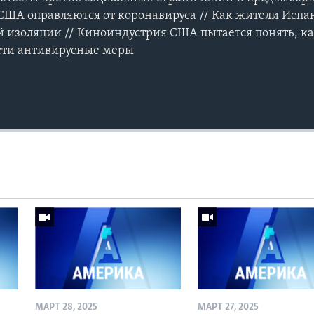
США оправляются от коронавируса // Как жители Исп
 изоляции // Киноиндустрия США пытается понять, ка
сти антивирусные меры
МАРТ 28, 2025
МАРТ 27, 2025