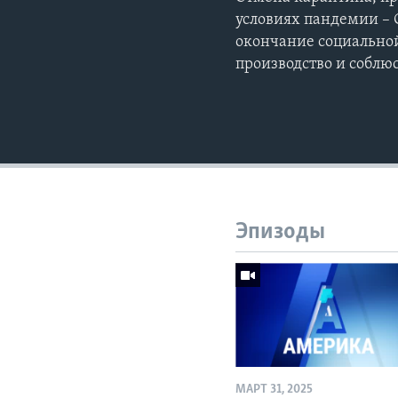
условиях пандемии – 
окончание социальной
производство и соблю
Эпизоды
МАРТ 31, 2025