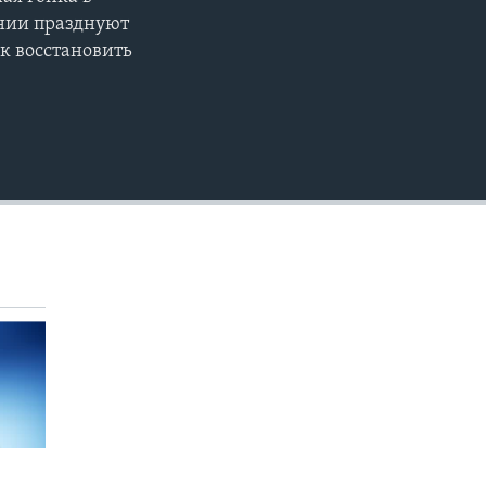
EMBED
ании празднуют
к восстановить