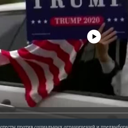
No media source currently avail
отесты против социальных ограничений и предвыборн