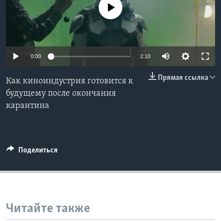
No media source currently available
Learning English
СОЦИАЛЬНЫЕ СЕТИ
0:00
2:10
Прямая ссылка
Как киноиндустрия готовится к
Языки
будущему после окончания
карантина
Поделиться
Читайте также