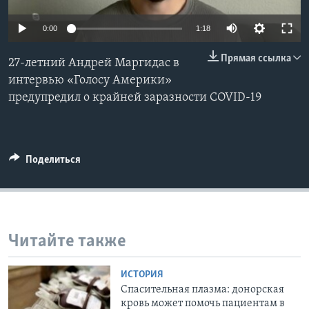
Learning English
0:00
1:18
Прямая ссылка
СОЦИАЛЬНЫЕ СЕТИ
27-летний Андрей Маргидас в
интервью «Голосу Америки»
предупредил о крайней заразности COVID-19
Языки
Поделиться
Читайте также
ИСТОРИЯ
Спасительная плазма: донорская
кровь может помочь пациентам в