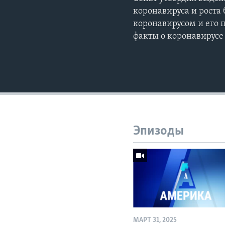
коронавируса и роста
коронавирусом и его 
факты о коронавирусе
Эпизоды
МАРТ 31, 2025