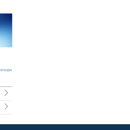
пизоды