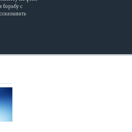
EMBED
 борьбу с
ссказывать