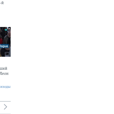
-й
вший
 Леон
пизоды