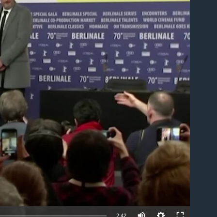
able
2:42