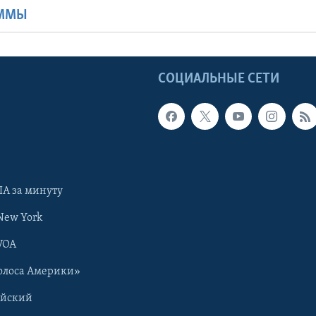
АММЫ
Ы
СОЦИАЛЬНЫЕ СЕТИ
А за минуту
New York
VOA
олоса Америки»
ийский