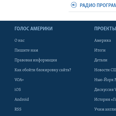
РАДИО ПРОГР
ГОЛОС АМЕРИКИ
ПРОЕКТ
О нас
Америка
Пишите нам
Итоги
Правовая информация
Детали
Как обойти блокировку сайта?
Новости СШ
VOA+
Нью-Йорк 
iOS
Дискуссия 
Android
История «Г
RSS
Учим англ