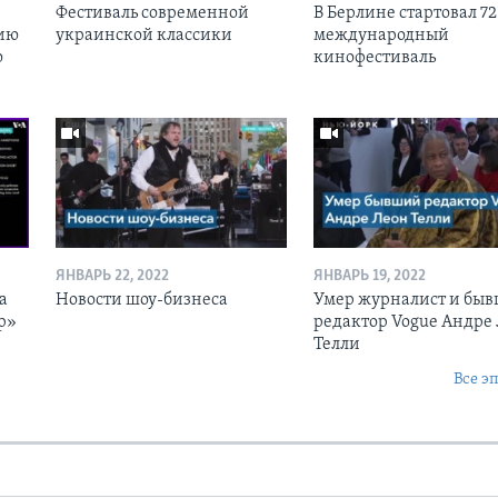
Фестиваль современной
В Берлине стартовал 72
ию
украинской классики
международный
ю
кинофестиваль
ЯНВАРЬ 22, 2022
ЯНВАРЬ 19, 2022
а
Новости шоу-бизнеса
Умер журналист и бы
р»
редактор Vogue Андре
Телли
Все э
Ы