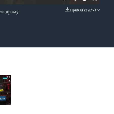
Прямая ссылка
 за драму
EMBED