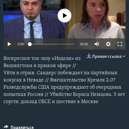
Learning English
No media source currently available
СОЦИАЛЬНЫЕ СЕТИ
0:00
25:00
Языки
Прямая ссылка
Воскресное ток-шоу «Неделя» из
Вашингтона в прямом эфире //
Уйти в отрыв. Сандерс побеждает на партийных
кокусах в Неваде // Вмешательство Кремля 2.0?
Разведслужбы США предупреждают об очередных
попытках России // Убийство Бориса Немцова. 5 лет
спустя: доклад ОБСЕ и шествие в Москве
Поделиться