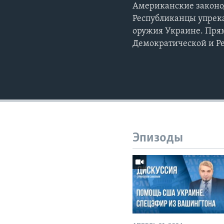
Американские законо
Республиканцы упрек
оружия Украине. Пря
Демократической и Р
Эпизоды