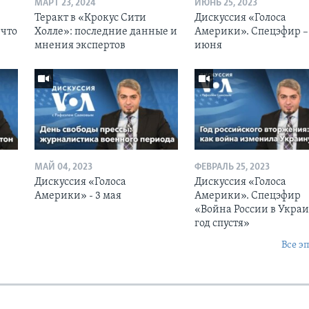
МАРТ 23, 2024
ИЮНЬ 25, 2023
Теракт в «Крокус Сити
Дискуссия «Голоса
 что
Холле»: последние данные и
Америки». Спецэфир –
мнения экспертов
июня
МАЙ 04, 2023
ФЕВРАЛЬ 25, 2023
Дискуссия «Голоса
Дискуссия «Голоса
Америки» - 3 мая
Америки». Спецэфир
«Война России в Украи
год спустя»
Все э
Ы