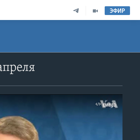
ЭФИР
апреля
EMBED