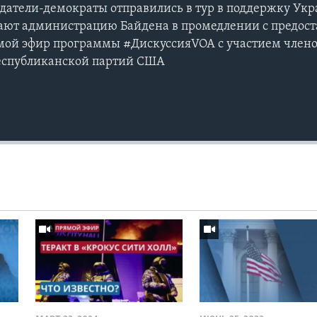
датели-демократы отправились в тур в поддержку Ук
ают администрацию Байдена в промедлении с предос
мой эфир программы #ДискуссияVOA с участием член
еспубликанской партий США