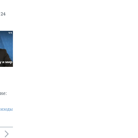
 24
не:
пизоды