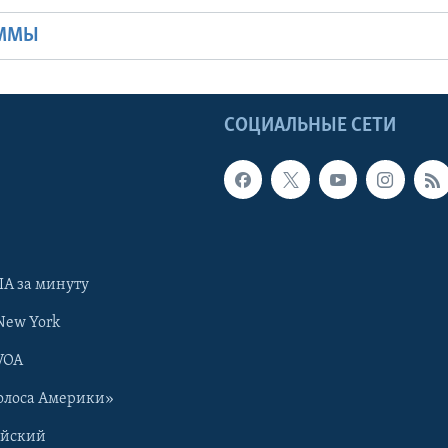
АММЫ
Ы
СОЦИАЛЬНЫЕ СЕТИ
А за минуту
New York
VOA
олоса Америки»
ийский