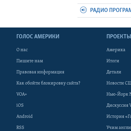
РАДИО ПРОГР
ГОЛОС АМЕРИКИ
ПРОЕКТ
О нас
Америка
Пишите нам
Итоги
Правовая информация
Детали
Как обойти блокировку сайта?
Новости СШ
VOA+
Нью-Йорк 
iOS
Дискуссия 
Android
История «Г
RSS
Учим англ