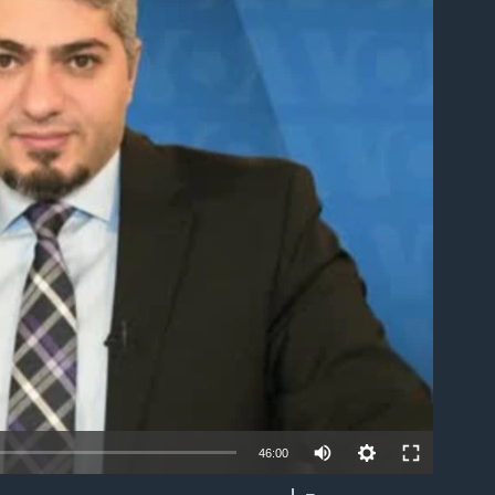
able
46:00