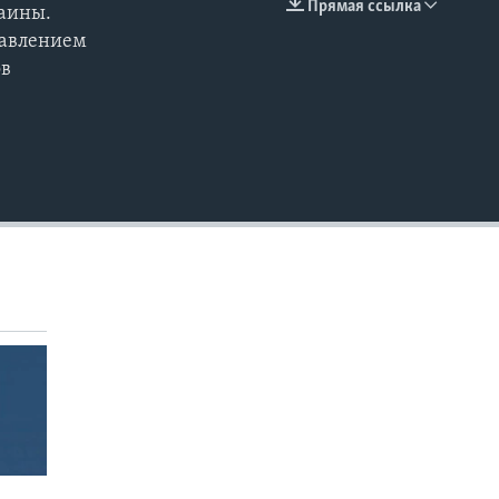
Прямая ссылка
раины.
EMBED
тавлением
ов