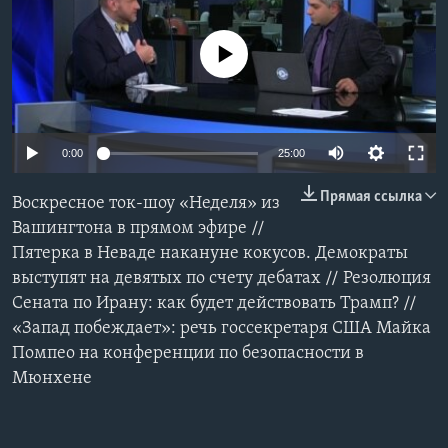
Learning English
No media source currently available
СОЦИАЛЬНЫЕ СЕТИ
0:00
25:00
Языки
Прямая ссылка
Воскресное ток-шоу «Неделя» из
Вашингтона в прямом эфире //
Пятерка в Неваде накануне кокусов. Демократы
выступят на девятых по счету дебатах // Резолюция
Сената по Ирану: как будет действовать Трамп? //
«Запад побеждает»: речь госсекретаря США Майка
Помпео на конференции по безопасности в
Мюнхене