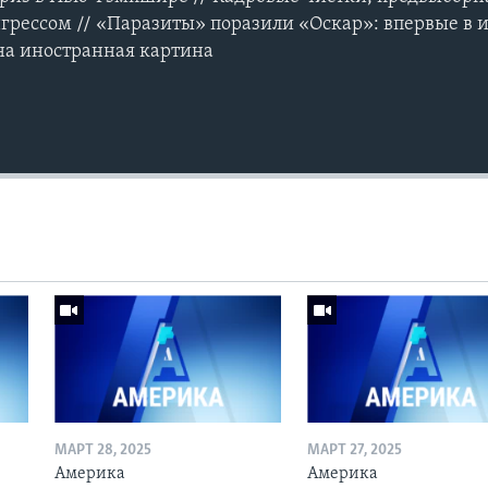
нгрессом // «Паразиты» поразили «Оскар»: впервые в
на иностранная картина
МАРТ 28, 2025
МАРТ 27, 2025
Америка
Америка