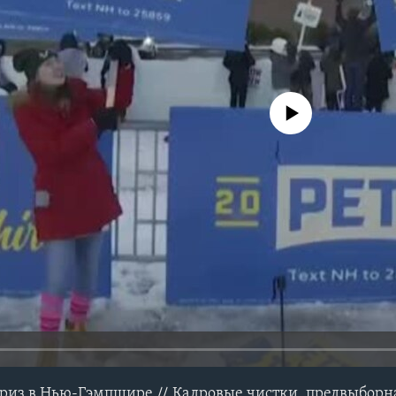
No media source currently avail
из в Нью-Гэмпшире // Кадровые чистки, предвыборна