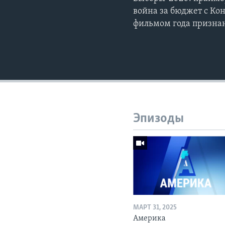
война за бюджет с Ко
фильмом года призна
Эпизоды
МАРТ 31, 2025
Америка