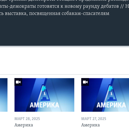
ты-демократы готовятся к новому раунду дебатов // Н
ь выставка, посвященная собакам-спасателям
МАРТ 28, 2025
МАРТ 27, 2025
Америка
Америка