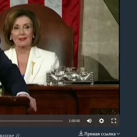
able
1:00:00
Прямая ссылка
вание //