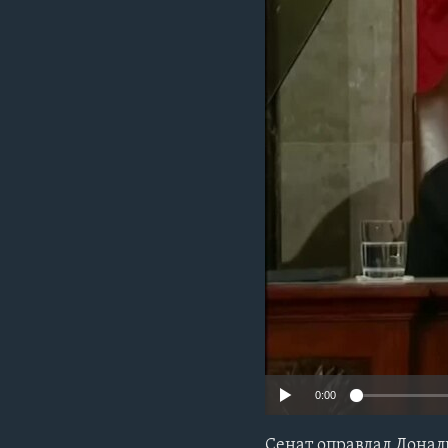
0:00
Сенат оправдал Донал