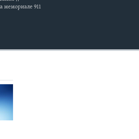
EMBED
а мемориале 911