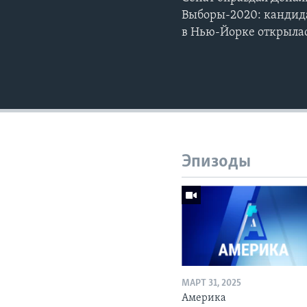
Выборы-2020: кандида
в Нью-Йорке открылас
Эпизоды
МАРТ 31, 2025
Америка