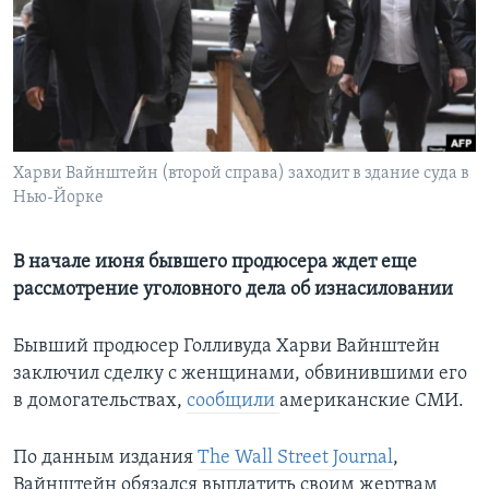
Learning English
СОЦИАЛЬНЫЕ СЕТИ
Харви Вайнштейн (второй справа) заходит в здание суда в
Нью-Йорке
Языки
В начале июня бывшего продюсера ждет еще
рассмотрение уголовного дела об изнасиловании
Бывший продюсер Голливуда Харви Вайнштейн
заключил сделку с женщинами, обвинившими его
в домогательствах,
сообщили
американские СМИ.
По данным издания
The Wall Street Journal
,
Вайнштейн обязался выплатить своим жертвам