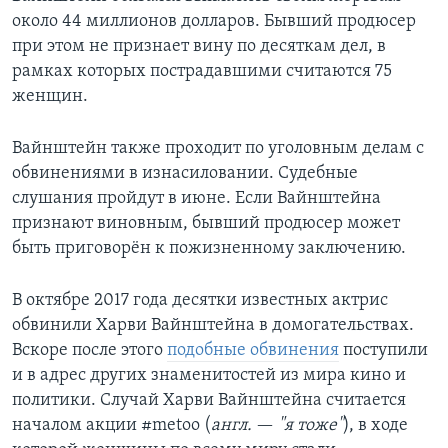
около 44 миллионов долларов. Бывший продюсер
при этом не признает вину по десяткам дел, в
рамках которых пострадавшими считаются 75
женщин.
Вайнштейн также проходит по уголовным делам с
обвинениями в изнасиловании. Судебные
слушания пройдут в июне. Если Вайнштейна
признают виновным, бывший продюсер может
быть приговорён к пожизненному заключению.
В октябре 2017 года десятки известных актрис
обвинили Харви Вайнштейна в домогательствах.
Вскоре после этого
подобные обвинения
поступили
и в адрес других знаменитостей из мира кино и
политики.​ Случай Харви Вайнштейна считается
началом акции #metoo (
англ.
—​
"я тоже"
), в ходе