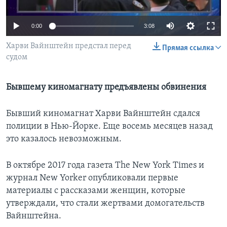
Learning English
0:00
3:08
СОЦИАЛЬНЫЕ СЕТИ
Харви Вайнштейн предстал перед
Прямая ссылка
судом
Бывшему киномагнату предъявлены обвинения
Языки
Бывший киномагнат Харви Вайнштейн сдался
полиции в Нью-Йорке. Еще восемь месяцев назад
это казалось невозможным.
В октябре 2017 года газета The New York Times и
журнал New Yorker опубликовали первые
материалы с рассказами женщин, которые
утверждали, что стали жертвами домогательств
Вайнштейна.