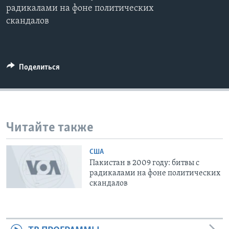
радикалами на фоне политических
Learning English
скандалов
СОЦИАЛЬНЫЕ СЕТИ
Поделиться
Языки
Читайте также
США
Пакистан в 2009 году: битвы с
радикалами на фоне политических
скандалов