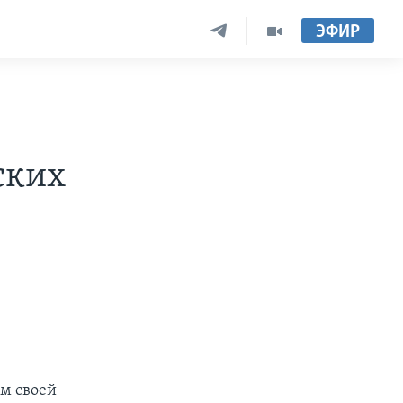
ЭФИР
ских
м своей