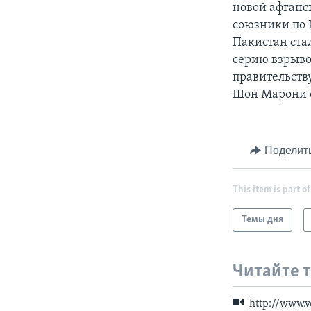
новой афганс
союзники по 
Пакистан ста
серию взрыво
правительств
Шон Марони с
Поделит
This item is part of
Темы дня
Читайте 
http://www.