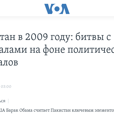
тан в 2009 году: битвы с
алами на фоне политиче
алов
 03:00
ься
А Барак Обама считает Пакистан ключевым элементо