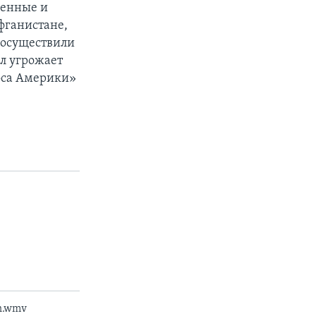
оенные и
фганистане,
 осуществили
ал угрожает
оса Америки»
n.wmv