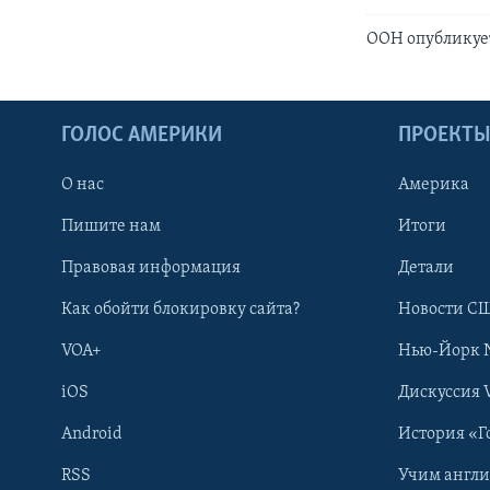
ООН опубликует
ГОЛОС АМЕРИКИ
ПРОЕКТ
О нас
Америка
Пишите нам
Итоги
Правовая информация
Детали
Как обойти блокировку сайта?
Новости СШ
VOA+
Нью-Йорк 
iOS
Дискуссия 
Android
История «Г
RSS
Учим англ