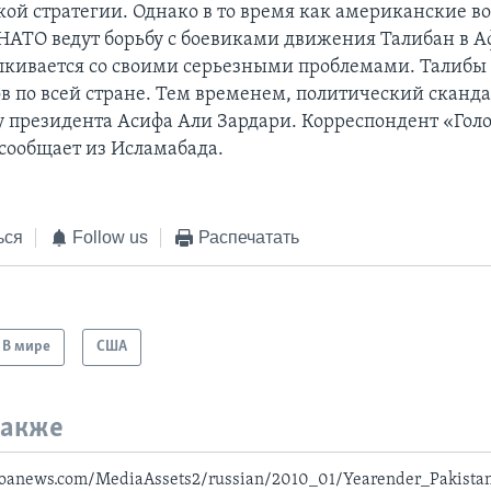
кой стратегии. Однако в то время как американские в
НАТО ведут борьбу с боевиками движения Талибан в А
лкивается со своими серьезными проблемами. Талибы
в по всей стране. Тем временем, политический сканд
у президента Асифа Али Зардари. Корреспондент «Гол
ообщает из Исламабада.
ься
Follow us
Распечатать
В мире
США
также
voanews.com/MediaAssets2/russian/2010_01/Yearender_Pakista