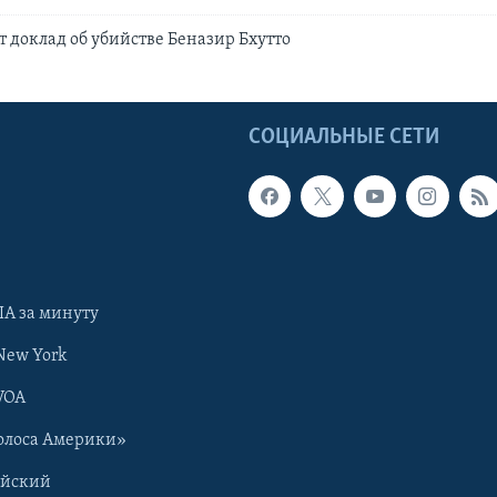
 доклад об убийстве Беназир Бхутто
Ы
СОЦИАЛЬНЫЕ СЕТИ
А за минуту
New York
VOA
олоса Америки»
ийский