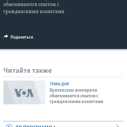
обмениваются опытом с
Learning English
гражданскими коллегами
СОЦИАЛЬНЫЕ СЕТИ
Поделиться
Языки
Читайте также
ТЕМЫ ДНЯ
Британские военврачи
обмениваются опытом с
гражданскими коллегами