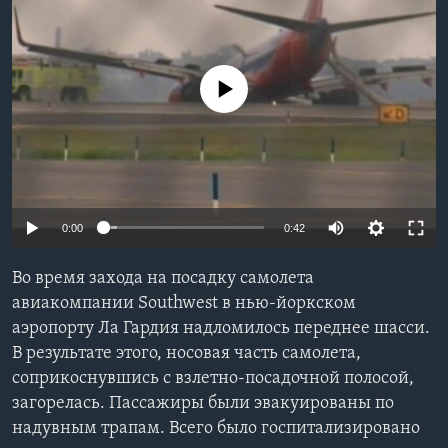
Learning English
No media source currently available
СОЦИАЛЬНЫЕ СЕТИ
Языки
0:00
0:42
Во время захода на посадку самолета
авиакомпании Southwest в нью-йоркском
аэропорту Ла Гардия надломилось переднее шасси.
В результате этого, носовая часть самолета,
соприкоснувшись с взлетно-посадочной полосой,
загорелась. Пассажиры были эвакуированы по
надувным трапам. Всего было госпитализировано