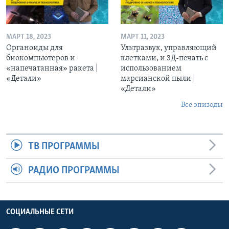
МАРТ 18, 2023
МАРТ 11, 2023
Органоиды для
Ультразвук, управляющий
биокомпьютеров и
клетками, и 3Д-печать c
«напечатанная» ракета |
использованием
«Детали»
марсианской пыли |
«Детали»
Все эпизоды
ТВ ПРОГРАММЫ
РАДИО ПРОГРАММЫ
СОЦИАЛЬНЫЕ СЕТИ