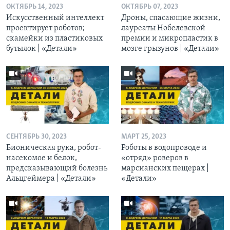
ОКТЯБРЬ 14, 2023
ОКТЯБРЬ 07, 2023
Искусственный интеллект
Дроны, спасающие жизни,
проектирует роботов;
лауреаты Нобелевской
скамейки из пластиковых
премии и микропластик в
бутылок | «Детали»
мозге грызунов | «Детали»
СЕНТЯБРЬ 30, 2023
МАРТ 25, 2023
Бионическая рука, робот-
Роботы в водопроводе и
насекомое и белок,
«отряд» роверов в
предсказывающий болезнь
марсианских пещерах |
Альцгеймера | «Детали»
«Детали»