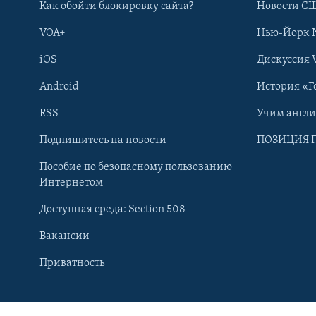
Как обойти блокировку сайта?
Новости СШ
VOA+
Нью-Йорк 
iOS
Дискуссия 
Android
История «Г
RSS
Учим англ
Подпишитесь на новости
ПОЗИЦИЯ 
Пособие по безопасному пользованию
Интернетом
Доступная среда: Section 508
Вакансии
Learning English
Приватность
СОЦИАЛЬНЫЕ СЕТИ