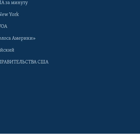
А за минуту
New York
VOA
олоса Америки»
ийский
ПРАВИТЕЛЬСТВА США