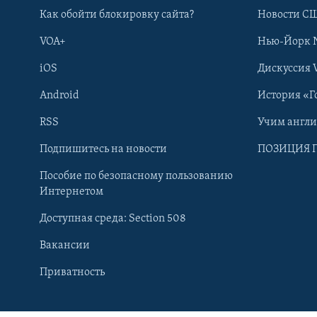
Как обойти блокировку сайта?
Новости СШ
VOA+
Нью-Йорк 
iOS
Дискуссия 
Android
История «Г
RSS
Учим англ
Подпишитесь на новости
ПОЗИЦИЯ 
Пособие по безопасному пользованию
Интернетом
Доступная среда: Section 508
Learning English
Вакансии
Приватность
СОЦИАЛЬНЫЕ СЕТИ