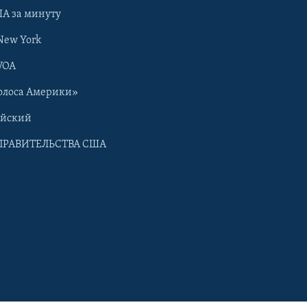
А за минуту
New York
VOA
олоса Америки»
ийский
ПРАВИТЕЛЬСТВА США