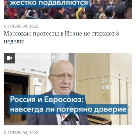
Learning English
ОКТЯБРЬ 04, 2022
СОЦИАЛЬНЫЕ СЕТИ
Массовые протесты в Иране не стихают 3
неделю
Языки
ОКТЯБРЬ 04, 2022